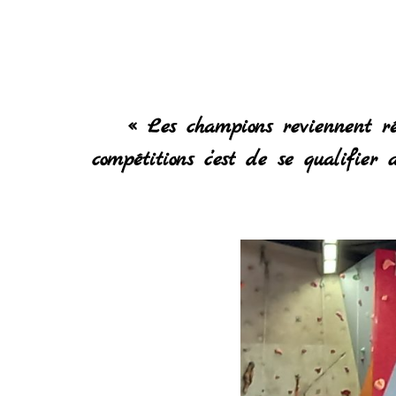
« Les champions reviennent ré
compétitions c’est de se qualifie