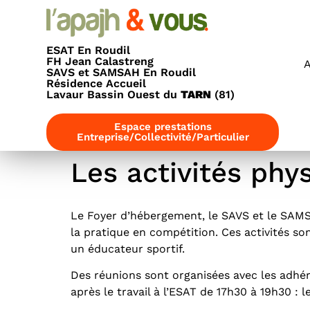
principal
ESAT En Roudil
FH Jean Calastreng
A
SAVS et SAMSAH En Roudil
Résidence Accueil
Lavaur Bassin Ouest du
TARN
(81)
Espace prestations
Entreprise/Collectivité/Particulier
Les activités phy
Le Foyer d’hébergement, le SAVS et le SAMSA
la pratique en compétition. Ces activités s
un éducateur sportif.
Des réunions sont organisées avec les adhé
après le travail à l’ESAT de 17h30 à 19h30 : l