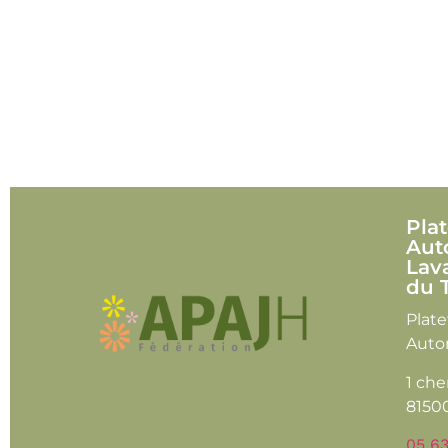
Pla
Aut
Lav
du 
Plat
Auto
1 che
8150
05 63