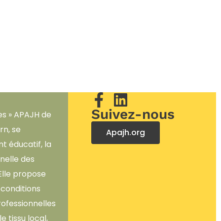
Suivez-nous
es » APAJH de
rn, se
Apajh.org
 éducatif, la
nnelle des
Elle propose
 conditions
rofessionnelles
 tissu local,