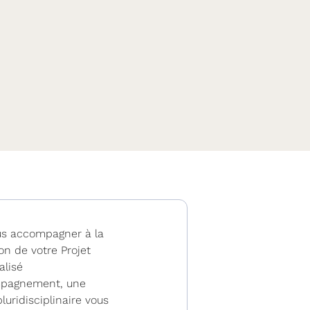
us accompagner à la
ion de votre Projet
alisé
mpagnement,
une
luridisciplinaire vous